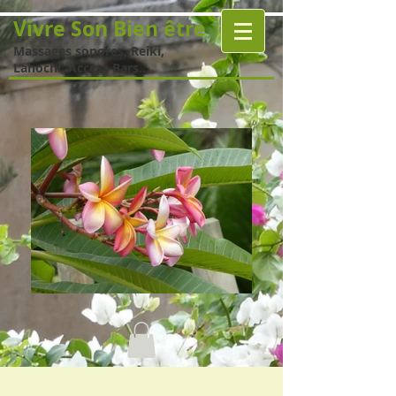
Vivre Son Bien être
Massages sonores, Reiki,
Lahochi, Access Bars...