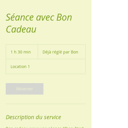
Séance avec Bon
Cadeau
Déjà
réglé
1 h 30 min
1
Déjà réglé par Bon
par
Bon
3
0
Location 1
m
i
n
Réserver
Description du service