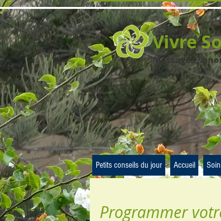
Vivre S
Massages sonore
Bars...
Petits conseils du jour
Accueil
Soin
Programmer votre