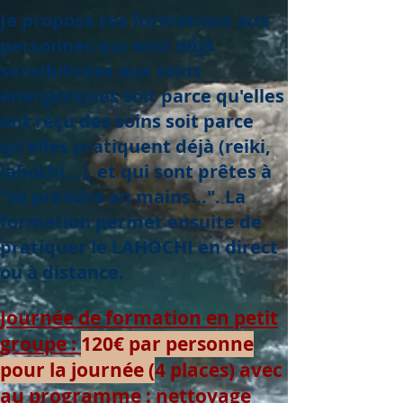
Je propose ces formations aux
personnes qui sont déjà
sensibilisées aux soins
énergétiques soit parce qu'elles
ont reçu des soins soit parce
qu'elles pratiquent déjà (reiki,
lahochi...), et qui sont prêtes à
"se prendre en mains...". La
formation permet ensuite de
pratiquer le LAHOCHI en direct
ou à distance.
Journée de formation en petit
groupe :
120€ par personne
pour la journée (
4 places)
avec
au programme : nettoyage