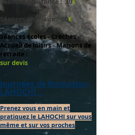
Séances à distance
:
30
€
Séances animaux
: 20
€
Séances écoles - Crèches -
Accueil de loisirs - Maisons de
retraite :
sur devis
Journées de formation
LAHOCHI :
Prenez vous en main et
pratiquez le LAHOCHI sur vous
même et sur vos proches