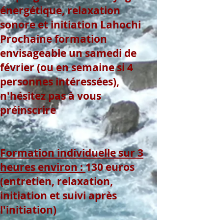
énergétique, relaxation
sonore et initiation Lahochi
Prochaine formation
envisageable un samedi
de
février (ou en semaine si 4
personnes intéressées),
n'hésitez pas à vous
préinscrire
Formation individuelle sur 3
heures environ :
130 euros
(entretien, relaxation,
initiation et suivi après
l'initiation)