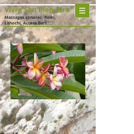
Vivre Son Bien être
Massages sonores, Reiki,
Lahochi, Access Bars...