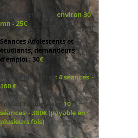
Séances enfants
:
environ 30
mn - 25
€
Séances Adolescents et
étudiants, demandeurs
d'emploi : 30
€
Forfait bien être
: 4 séances -
160
€
Forfait renouveau
:
10
séances - 380
€ (payable en
plusieurs fois)