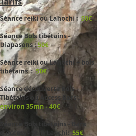
Tarifs
Séance reiki ou Lahochi
:
50
€
Séance Bols tibétains -
Diapasons
:
50
€
Séance reiki ou Lahochi + bols
tibétains
:
50
€
Séance découverte Bols
Tibétains ou Access Bars
:
environ 35mn - 40
€
Séance Bols tibétains - Bars
d'Access
- Soin Laochi:
55
€