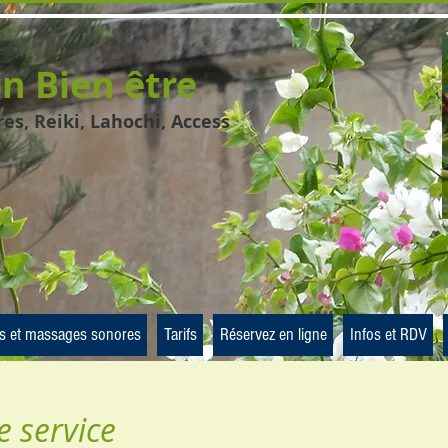
on Bien être
s, Reiki, Lahochi, Access
s et massages sonores
Tarifs
Réservez en ligne
Infos et RDV
 service