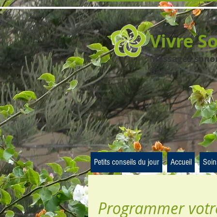
Vivre S
Massages sonore
Bars...
Petits conseils du jour
Accueil
Soin
Programmer votre